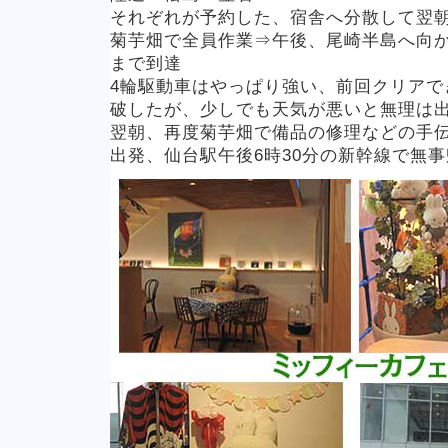
それぞれが予約した、宿舎へ分散して翌
菊芋畑で全員作業⇒午後、尾崎半島へ向
まで到達
4輪駆動車はやっぱり強い、前回クリアで
破したが、少しでも天気が悪いと無理は
翌朝、再度菊芋畑で備品の修理などの手
出発、仙台駅午後6時30分の新幹線で無