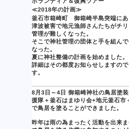
ボランティア＆復興ツアー
≪2018年の計画≫
釜石市箱崎町 御箱崎半島突端にあ
津波被害で地元漁師さんたちがチリ
管理が難しくなった。
そこで神社管理の団体と手を組んで
なった。
夏に神社整備の計画を始めました。
詳細はその都度お知らせしますので
す。
8月3日～4日 御箱崎神社の鳥居塗
援隊＋釜石はまゆり会+地元釜石市＋
で鳥居を塗ることができました。
昨年は雨の為まったく活動を出来ま