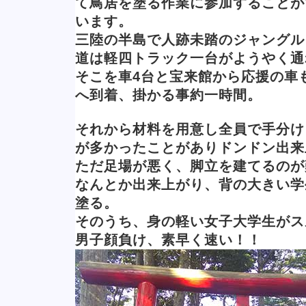
て鳥居を塗る作業に参加することが
います。
三陸の半島で人跡未踏のジャングル
道は軽四トラック一台がようやく通
そこを車4台と宝来館から応援の車
へ到着、掛かる事約一時間。
それから材料を用意し全員で手分け
が多かったことがありドンドン出来
ただ足場が悪く、脚立を建てるのが
なんとか出来上がり、背の大きい学
塗る。
そのうち、身の軽い女子大学生がス
男子顔負け、素早く速い！！