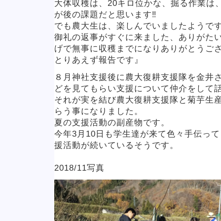
大体収穫は、20キロ位かな、掘る作業は
が後の課題だと思います‼️
でも農大生は、楽しんでいましたようで
御礼の返事がすぐに来ました、ありがた
げで無事に収穫までになりありがとうご
とりあえず報告です』
８月神社支援後に農大復耕支援隊を金井
どを見てもらい支援について仲介をして
それが実を結び農大復耕支援隊と菊芋生
らう事になりました。
夏の支援活動の副産物です。
今年3月10日も学生達が来て色々手伝っ
援活動が続いているそうです。
2018/11写真